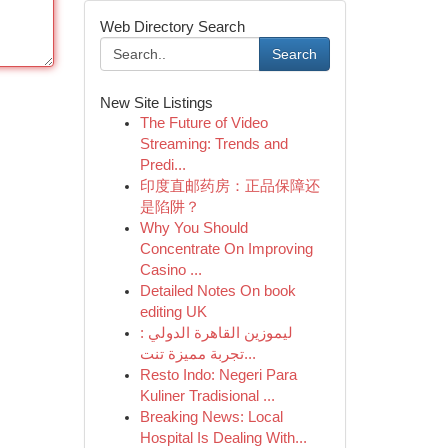
Web Directory Search
Search
New Site Listings
The Future of Video
Streaming: Trends and
Predi...
印度直邮药房：正品保障还
是陷阱？
Why You Should
Concentrate On Improving
Casino ...
Detailed Notes On book
editing UK
ليموزين القاهرة الدولي :
تجربة مميزة تنت...
Resto Indo: Negeri Para
Kuliner Tradisional ...
Breaking News: Local
Hospital Is Dealing With...