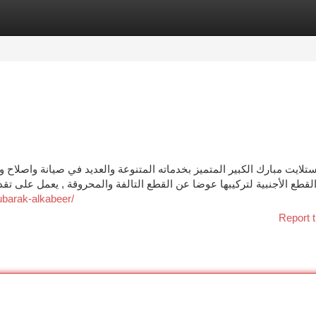
tegories
Register
Login
تلايت مبارك الكبير المتميز بخدماته المتنوعة والعديد في صيانة واصلاح و
لقطع الأجنبية لتركيبها عوضا عن القطع التالفة والمحروقة , يعمل على تقدي
mubarak-alkabeer/
Report t