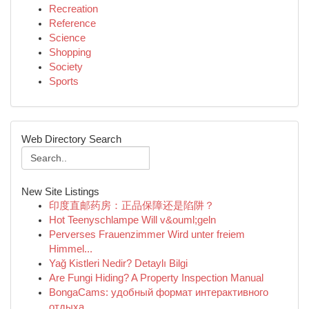
Recreation
Reference
Science
Shopping
Society
Sports
Web Directory Search
New Site Listings
印度直邮药房：正品保障还是陷阱？
Hot Teenyschlampe Will v&ouml;geln
Perverses Frauenzimmer Wird unter freiem
Himmel...
Yağ Kistleri Nedir? Detaylı Bilgi
Are Fungi Hiding? A Property Inspection Manual
BongaCams: удобный формат интерактивного
отдыха...