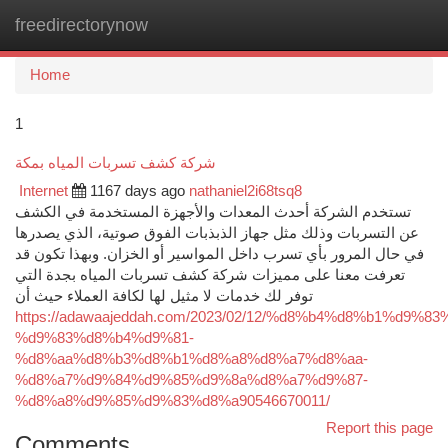
freedirectorynow
Togg
navi
Home
1
شركة كشف تسربات المياه بمكة
Internet
1167 days ago
nathaniel2i68tsq8
تستخدم الشركة أحدث المعدات والأجهزة المستخدمة في الكشف
عن التسربات وذلك مثل جهاز الذبذبات الفوق صوتية، الذي يصدرها
في حال المرور بأي تسرب داخل المواسير أو الخزان. وبهذا تكون قد
تعرفت معنا على مميزات شركة كشف تسربات المياه بجدة التي
توفر لك خدمات لا مثيل لها لكافة العملاء حيث أن
https://adawaajeddah.com/2023/02/12/%d8%b4%d8%b1%d9%83
%d9%83%d8%b4%d9%81-
%d8%aa%d8%b3%d8%b1%d8%a8%d8%a7%d8%aa-
%d8%a7%d9%84%d9%85%d9%8a%d8%a7%d9%87-
%d8%a8%d9%85%d9%83%d8%a90546670011/
Report this page
Comments