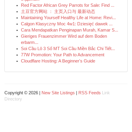
Red Factor African Grey Parrots for Sale: Find ...
土豆官方网站 ： 主页入口与 最新动态
Maintaining Yourself Healthy Life at Home: Revi...
Calgon Klasyczny Moc 4w1: Dziesięć dawek ...
Cara Mendapatkan Penginapan Murah, Kamar S...
Gieriges Frauenzimmer Wird auf dem Boden
erbarm...
Soi Cầu Lô 3 Số MT Soi Cầu Miền Bắc Chi Tiết...
77W Promotion: Your Path to Advancement
Cloudflare Hosting: A Beginner's Guide
Copyright © 2026 |
New Site Listings
|
RSS Feeds
Link
Directory