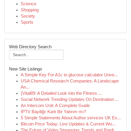
Science
Shopping
Society
Sports
Web Directory Search
New Site Listings
A Simple Key For A1c to glucose calculator Unve...
USA Chemical Research Companies: A Landscape
An...
{Vital89: A Detailed Look into the Fitness ...
Social Network Trending Updates On Destination ...
An Intercom Unit: A Complete Guide
İPTV Bayiliği: Karlı Bir Yatırım mı?
5 Simple Statements About Author services UK Ex...
Bitcoin Price Today: Live Updates & Current Wo...
The Future of Video Streaming: Trends and Predi...