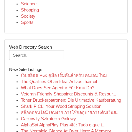
Science
Shopping
Society
Sports
Web Directory Search
New Site Listings
เว็บสล็อต PG: คู่มือ เริ่มต้นสำหรับ คนเล่น ใหม่
The Qualities Of an Ideal Adivasi hair oil
What Does Seo Agentur Für Kmu Do?
Veteran-Friendly Shopping: Discounts & Resour...
Toner Druckerpatronen: Die Ultimative Kaufberatung
Shark P CL: Your Wood Stripping Solution
สล็อตออนไลน์ เล่นง่าย การใช้กลอุบายการเดินเงินส...
Całkowity Szkatułka Grilowy
AlphaSat AlphaPlay Plus 4K : Tudo o que t...
The Nostalgic Glance At Over Here: A Memory