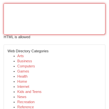
HTML is allowed
Web Directory Categories
Arts
Business
Computers
Games
Health
Home
Internet
Kids and Teens
News
Recreation
Reference