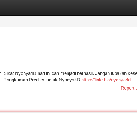
tegories
Register
Login
. Sikat Nyonya4D hari ini dan menjadi berhasil. Jangan lupakan ke
sil Rangkuman Prediksi untuk Nyonya4D
https://linkr.bio/nyonya4d
Report t