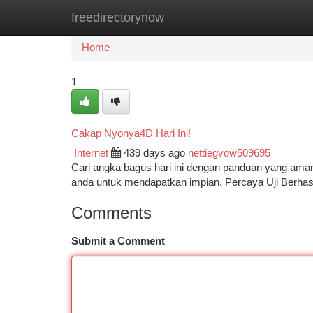
freedirectorynow
Home
New Site Listings
Add Site
Ca
Home
1
Cakap Nyonya4D Hari Ini!
Internet
439 days ago
nettiegvow509695
Cari angka bagus hari ini dengan panduan yang aman
anda untuk mendapatkan impian. Percaya Uji Berha
Comments
Submit a Comment