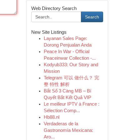
Web Directory Search
Search
New Site Listings
Layanan Sales Page:
Dorong Penjualan Anda
Peace In War - Official
Peaceinwar Collection -...
Kodyub333: Our Story and
Mission
Telegram 可以 做什么？ 完
整 特性 解析
Bắt Sổ 3 Càng MB – Bí
Quyết Bắt Kết Quả VIP
Le meilleur IPTV à France :
Sélection Comp...
Hb88.nl
Verdaderas de la
Gastronomía Mexicana:
Aro...