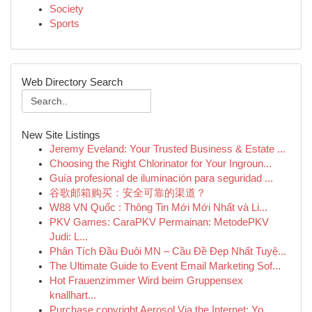
Society
Sports
Web Directory Search
New Site Listings
Jeremy Eveland: Your Trusted Business & Estate ...
Choosing the Right Chlorinator for Your Ingroun...
Guía profesional de iluminación para seguridad ...
谷歌邮箱购买：安全可靠的渠道？
W88 VN Quốc : Thông Tin Mới Mới Nhất và Li...
PKV Games: CaraPKV Permainan: MetodePKV
Judi: L...
Phân Tích Đầu Đuôi MN – Cầu Đề Đẹp Nhất Tuyệ...
The Ultimate Guide to Event Email Marketing Sof...
Hot Frauenzimmer Wird beim Gruppensex
knallhart...
Purchase copyright Aerosol Via the Internet: Yo...