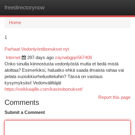
freedirectorynow
Togg
navi
Home
1
Parhaat Vedonlyöntibonukset nyt
Internet
397 days ago
zaynabgjqn567408
Onko sinulla kiinnostusta vedonlyöstä mutta et tiedä mistä
aloittaa? Esimerkiksi, haluatko ehkä saada ilmaista rahaa vai
pelata suosikkiurheiluotteluihin? Tässä on vastaus
kysymyksiisi! Vedonvälittäjät
https://veikkaajille.com/kasinobonukset/
Report this page
Comments
Submit a Comment