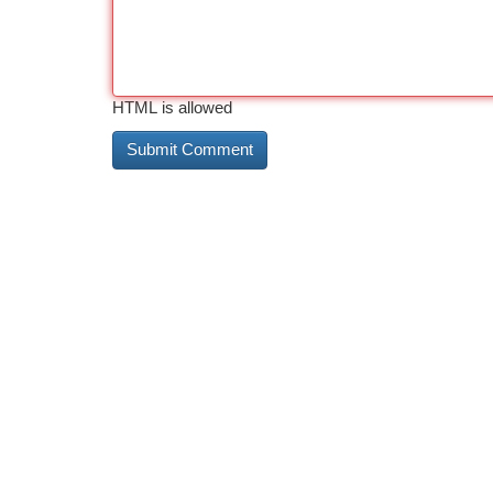
HTML is allowed