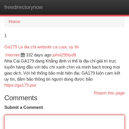
freedirectorynow
Togg
navi
Home
1
Ga179 La dia chi website ca cuoc uy tin
Internet
332 days ago
johni295tyd8
Nhà Cái GA179 đang Khẳng định vị thế là địa chỉ giải trí trực
tuyến hàng đầu với tiêu chí xanh chín và minh bạch trong mọi
giao dịch. Với hệ thống bảo mật hiện đại, GA179 luôn cam kết
uy tín, đảm bảo thông tin người dùng được bảo
https://ga179.pw/
Report this page
Comments
Submit a Comment