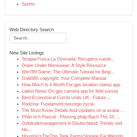
Sports
Web Directory Search
New Site Listings
Terapia Física La Overuela: Recupera vuestr...
Down Under Menswear: A Style Resource
Win789 Game: The Ultimate Tutorial for Begi...
Gold365 copyright: Your Complete Manual
How Much Is it Worth For gps location stamp app
Latest News On gps camera app for field survey
Best Economical Combi Units UK : Future ...
Rodzina: Fundament naszego życia
The Must Know Details And Updates on ai avatar ...
Phân tích Pascal - Phương pháp Bạch Thủ 33: ...
Gebäudemanagement in Deutschland: Trends und
He...
Houston'sTheThis Tank FarmsStorage FacilitiesHo...