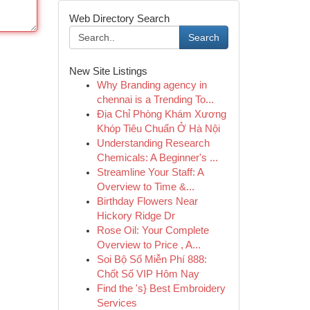
Web Directory Search
Search
New Site Listings
Why Branding agency in
chennai is a Trending To...
Địa Chỉ Phòng Khám Xương
Khóp Tiêu Chuẩn Ở Hà Nội
Understanding Research
Chemicals: A Beginner's ...
Streamline Your Staff: A
Overview to Time &...
Birthday Flowers Near
Hickory Ridge Dr
Rose Oil: Your Complete
Overview to Price , A...
Soi Bộ Số Miễn Phí 888:
Chốt Số VIP Hôm Nay
Find the 's} Best Embroidery
Services