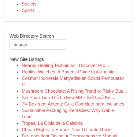
Society
Sports
Web Directory Search
New Site Listings
Nearby Heating Technician : Discover Pro...
Replica Watches: A Buyer's Guide to Authenticit...
Cosmar Indonesia Menyediakan Solusi Pembuatan
P...
Mushroom Chocolate: A Rising Trend or Risky Bus...
Soi Phân Tích Thủ Lô Kép MB – Kết Quả Kết ...
TV Box sem Antena: Guia Completo para Iniciantes
Sustainable Packaging Remedies: Why Gable
Leadi...
Tropea: La Gioia della Calabria
Cheap Flights to Harare: Your Ultimate Guide
Buy copyright Online: A Comprehensive Manual