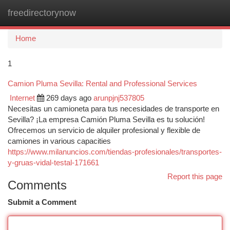
freedirectorynow
Togg
navi
Home
1
Camion Pluma Sevilla: Rental and Professional Services
Internet
269 days ago
arunpjnj537805
Necesitas un camioneta para tus necesidades de transporte en
Sevilla? ¡La empresa Camión Pluma Sevilla es tu solución!
Ofrecemos un servicio de alquiler profesional y flexible de
camiones in various capacities
https://www.milanuncios.com/tiendas-profesionales/transportes-
y-gruas-vidal-testal-171661
Report this page
Comments
Submit a Comment