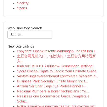
Society
Sports
Web Directory Search
New Site Listings
copyright: Unerwünschte Wirkungen und Risiken i...
土豆官网最新入口，轻松访问！土豆官方网站最新
入...
Klub VIP MU88 Eksklusif & Keuntungan Tertinggi
Score Cheap Flights to Lagos: Your Ultimate Guide
Vaststellingsovereenkomst controleren: Waarom h...
Business Park Security: Offsite Monitoring f...
Artisan Serrurier Liège : Le Professionnel e...
Regional Plumbers & Boiler Technicians : Yo...
Realizzazione Ecommerce: Guida Completa e
Soluz...
Półka łazienkowa narożna czarna: praktyczne roz...