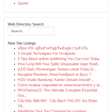
Sports
Web Directory Search
New Site Listings
สล็อต PG: คู่มือสำหรับผู้เริ่มต้นสู่ความสำเร็จ
5 Simple Techniques For Ovalpools
5 Tips About author publishing You Can Use Today
How Long Will Your Splitz Disposable Vape Reall...
{LED Bali | Penerangan Terbaru untuk Pulau D...
Myoglow Reviews: Real Feedback or Buzz ?
H2O Studio Bandung: Kantor Desain Inovatif ...
Cómo evaluar seguridad en estacionamientos y ár...
PKVGames23: The Ultimate Complete Essential
Gui...
Cầu Đặc Biệt MN · Cầu Bạch Thủ 247: Dự Đoán
Số...
Identifying Your Top Chartered Accountanc...