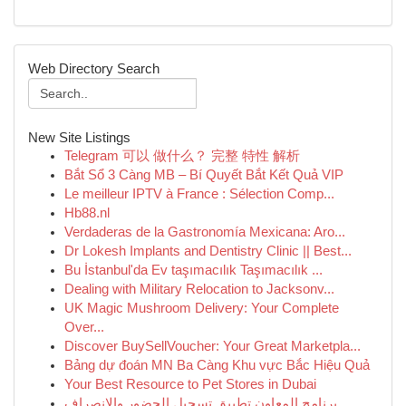
Web Directory Search
New Site Listings
Telegram 可以 做什么？ 完整 特性 解析
Bắt Sổ 3 Càng MB – Bí Quyết Bắt Kết Quả VIP
Le meilleur IPTV à France : Sélection Comp...
Hb88.nl
Verdaderas de la Gastronomía Mexicana: Aro...
Dr Lokesh Implants and Dentistry Clinic || Best...
Bu İstanbul'da Ev taşımacılık Taşımacılık ...
Dealing with Military Relocation to Jacksonv...
UK Magic Mushroom Delivery: Your Complete
Over...
Discover BuySellVoucher: Your Great Marketpla...
Bảng dự đoán MN Ba Càng Khu vực Bắc Hiệu Quả
Your Best Resource to Pet Stores in Dubai
برنامج المعاون تطبيق تسجيل الحضور والانصراف ...