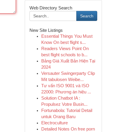
Web Directory Search
Search
New Site Listings
Essential Things You Must
Know On best flight s...
Readers Views Point On
best flight schools to b...
Bảng Giá Xuất Bản Hiện Tại
2024
Versauter Swingerparty Clip
Mit tabulosen Weibe...
Tư vấn ISO 9001 và ISO
22000: Phương án hiệu ...
Solution Chatbot IA :
Propulsez Votre Busin...
Fortunabola: Tutorial Detail
untuk Orang Baru
Electroculture
Detailed Notes On free porn