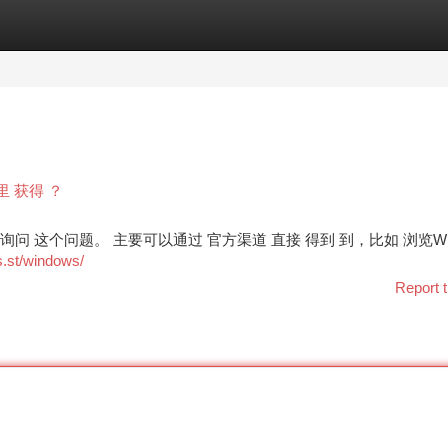
tegories
Register
Login
哪里 获得 ？
户 经常询问 这个问题。 主要可以通过 官方渠道 直接 得到 到，比如 浏览W
s.st/windows/
Report t