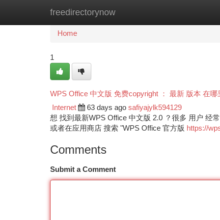
freedirectorynow
Home
New Site Listings
Add Site
Ca
Home
1
WPS Office 中文版 免费copyright ： 最新 版本 在
Internet
63 days ago
safiyajylk594129
想 找到最新WPS Office 中文版 2.0 ？很多 用
或者在应用商店 搜索 "WPS Office 官方版
https://wp
Comments
Submit a Comment