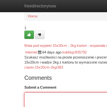
freedirectorynow
Home
New Site Listings
Add Site
Ca
Home
1
Mata pod wypieki 15x20cm - 2kg karton - wspaniała d
Internet
64 days ago
kobihqzi935792
Szukasz możliwości na proste przenoszenie i prez
15x20cm i wadze 2kg z kartonu to wymarzone rozwią
ciasto-15x20cm-2kg/383
Comments
Submit a Comment