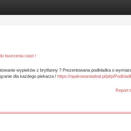
tegories
Register
Login
o tworzenia ciast !
entowanie wypieków z brytfanny ? Prezentowana podkładka o wymiar
zanie dla każdego piekarza !
https://opakowaniadeal.pl/pl/p/Podklad
Report t