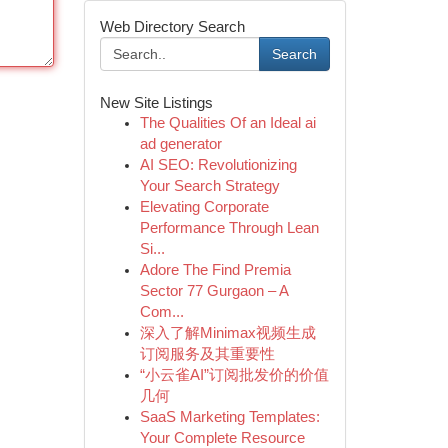
Web Directory Search
Search
New Site Listings
The Qualities Of an Ideal ai
ad generator
AI SEO: Revolutionizing
Your Search Strategy
Elevating Corporate
Performance Through Lean
Si...
Adore The Find Premia
Sector 77 Gurgaon – A
Com...
深入了解Minimax视频生成
订阅服务及其重要性
“小云雀AI”订阅批发价的价值
几何
SaaS Marketing Templates:
Your Complete Resource