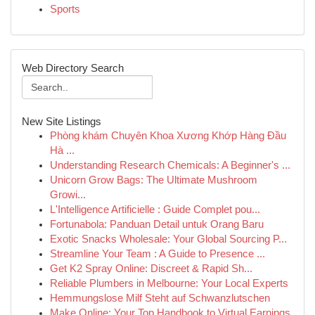
Sports
Web Directory Search
New Site Listings
Phòng khám Chuyên Khoa Xương Khớp Hàng Đầu
Hà ...
Understanding Research Chemicals: A Beginner's ...
Unicorn Grow Bags: The Ultimate Mushroom
Growi...
L'Intelligence Artificielle : Guide Complet pou...
Fortunabola: Panduan Detail untuk Orang Baru
Exotic Snacks Wholesale: Your Global Sourcing P...
Streamline Your Team : A Guide to Presence ...
Get K2 Spray Online: Discreet & Rapid Sh...
Reliable Plumbers in Melbourne: Your Local Experts
Hemmungslose Milf Steht auf Schwanzlutschen
Make Online: Your Top Handbook to Virtual Earnings