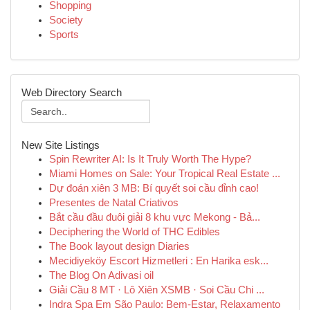
Shopping
Society
Sports
Web Directory Search
New Site Listings
Spin Rewriter AI: Is It Truly Worth The Hype?
Miami Homes on Sale: Your Tropical Real Estate ...
Dự đoán xiên 3 MB: Bí quyết soi cầu đỉnh cao!
Presentes de Natal Criativos
Bắt cầu đầu đuôi giải 8 khu vực Mekong - Bả...
Deciphering the World of THC Edibles
The Book layout design Diaries
Mecidiyeköy Escort Hizmetleri : En Harika esk...
The Blog On Adivasi oil
Giải Cầu 8 MT · Lô Xiên XSMB · Soi Cầu Chi ...
Indra Spa Em São Paulo: Bem-Estar, Relaxamento