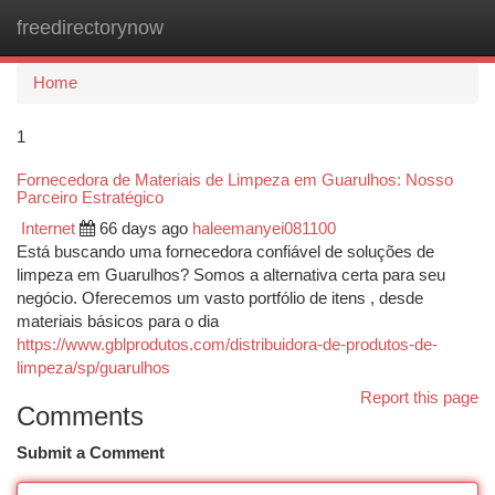
freedirectorynow
Togg
navi
Home
1
Fornecedora de Materiais de Limpeza em Guarulhos: Nosso
Parceiro Estratégico
Internet
66 days ago
haleemanyei081100
Está buscando uma fornecedora confiável de soluções de
limpeza em Guarulhos? Somos a alternativa certa para seu
negócio. Oferecemos um vasto portfólio de itens , desde
materiais básicos para o dia
https://www.gblprodutos.com/distribuidora-de-produtos-de-
limpeza/sp/guarulhos
Report this page
Comments
Submit a Comment