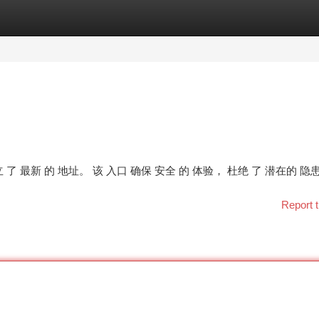
tegories
Register
Login
 了 最新 的 地址。 该 入口 确保 安全 的 体验， 杜绝 了 潜在的 隐患
Report t