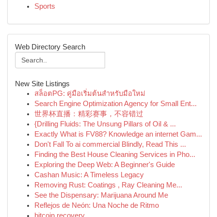
Sports
Web Directory Search
New Site Listings
สล็อตPG: คู่มือเริ่มต้นสำหรับมือใหม่
Search Engine Optimization Agency for Small Ent...
世界杯直播：精彩赛事，不容错过
{Drilling Fluids: The Unsung Pillars of Oil & ...
Exactly What is FV88? Knowledge an internet Gam...
Don't Fall To ai commercial Blindly, Read This ...
Finding the Best House Cleaning Services in Pho...
Exploring the Deep Web: A Beginner's Guide
Cashan Music: A Timeless Legacy
Removing Rust: Coatings , Ray Cleaning Me...
See the Dispensary: Marijuana Around Me
Reflejos de Neón: Una Noche de Ritmo
bitcoin recovery