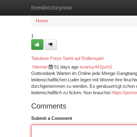
freedirectorynow
Home
New Site Listings
Add Site
Ca
Home
1
Tabulose Fotze Steht auf Rollenspiel
Internet
51 days ago
evansy442pzh3
Gottseidank Warten im Online jede Menge Gangbang
leidenschaftlichen Luder legen mit Wonne ihre feuch
durchgenommen zu werden. Es gen&uuml;gt schon die
leidenschaftlich zu ficken. Nun brauchst
https://porno
Comments
Submit a Comment