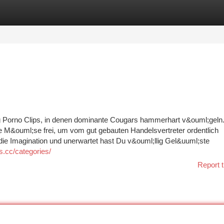
tegories
Register
Login
 Porno Clips, in denen dominante Cougars hammerhart v&ouml;geln.
te M&ouml;se frei, um vom gut gebauten Handelsvertreter ordentlich
 Imagination und unerwartet hast Du v&ouml;llig Gel&uuml;ste
s.cc/categories/
Report t