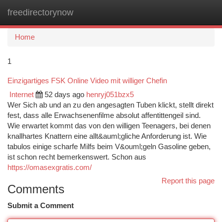
freedirectorynow
Togg
navi
Home
1
Einzigartiges FSK Online Video mit williger Chefin
Internet
52 days ago
henryj051bzx5
Wer Sich ab und an zu den angesagten Tuben klickt, stellt direkt
fest, dass alle Erwachsenenfilme absolut affentittengeil sind.
Wie erwartet kommt das von den willigen Teenagers, bei denen
knallhartes Knattern eine allt&auml;gliche Anforderung ist. Wie
tabulos einige scharfe Milfs beim V&ouml;geln Gasoline geben,
ist schon recht bemerkenswert. Schon aus
https://omasexgratis.com/
Report this page
Comments
Submit a Comment