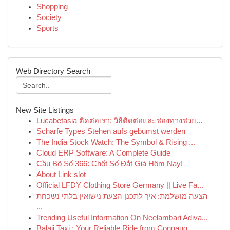
Shopping
Society
Sports
Web Directory Search
New Site Listings
Lucabetasia ติดต่อเรา: วิธีติดต่อและช่องทางช่วย...
Scharfe Types Stehen aufs gebumst werden
The India Stock Watch: The Symbol & Rising ...
Cloud ERP Software: A Complete Guide
Cầu Bộ Số 366: Chốt Số Đắt Giá Hôm Nay!
About Link slot
Official LFDY Clothing Store Germany || Live Fa...
הצעה מושלמת: איך לתכנן הצעת נישואין בלתי נשכחת
...
Trending Useful Information On Neelambari Adiva...
Balaji Taxi : Your Reliable Ride from Connaug...