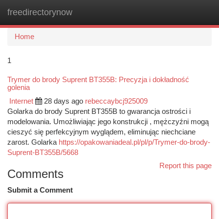
freedirectorynow
Togg
navi
Home
1
Trymer do brody Suprent BT355B: Precyzja i dokładność
golenia
Internet
28 days ago
rebeccaybcj925009
Golarka do brody Suprent BT355B to gwarancja ostrości i
modelowania. Umożliwiając jego konstrukcji , mężczyźni mogą
cieszyć się perfekcyjnym wyglądem, eliminując niechciane
zarost. Golarka
https://opakowaniadeal.pl/pl/p/Trymer-do-brody-
Suprent-BT355B/5668
Report this page
Comments
Submit a Comment